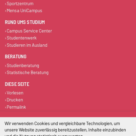
Sportzentrum
Mensa UniCampus
RUND UMS STUDIUM
Campus Service Center
Studentenwerk
Studieren im Ausland
BERATUNG
Studienberatung
Statistische Beratung
DIESE SEITE
Vorlesen
Drucken
Permalink
Impressum
Wir verwenden Cookies und vergleichbare Technologien, um
unsere Website zuverlässig bereitzustellen, Inhalte einzubinden
Datenschutz