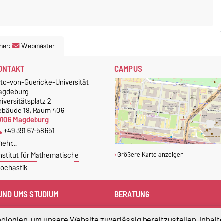
ner:
Webmaster
ONTAKT
CAMPUS
tto-von-Guericke-Universität
agdeburg
iversitätsplatz 2
ebäude 18, Raum 406
9106 Magdeburg
+49 391 67-58651
mehr…
nstitut für Mathematische
Größere Karte anzeigen
tochastik
UND UMS STUDIUM
BERATUNG
ampus Service Center
Studienberatung
logien, um unsere Website zuverlässig bereitzustellen, Inhalt
Studentenwerk
Statistische Beratung