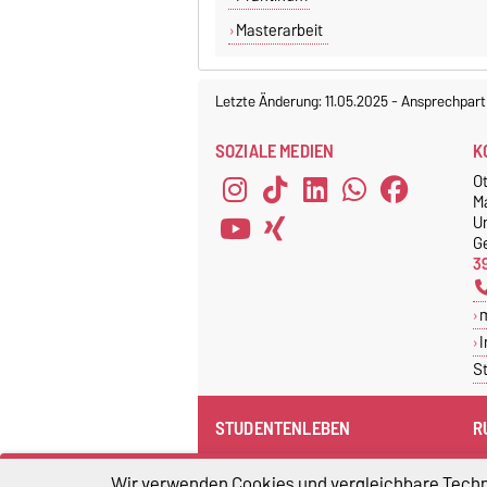
Masterarbeit
Letzte Änderung: 11.05.2025
-
Ansprechpart
SOZIALE MEDIEN
K
O
M
Un
G
3
I
S
STUDENTENLEBEN
R
Was ist los in Magdeburg?
C
Wir verwenden Cookies und vergleichbare Techno
Sportzentrum