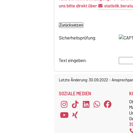
uns bitte direkt über
statistik.bera
Sicherheitsprüfung:
Text eingeben:
Letzte Änderung: 30.09.2022
-
Ansprechpar
SOZIALE MEDIEN
K
O
M
Un
G
3