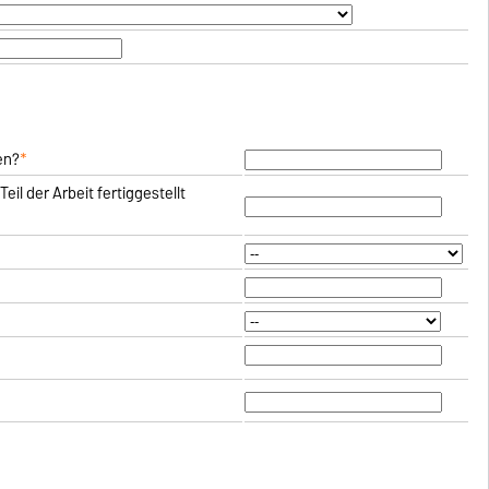
en?
*
eil der Arbeit fertiggestellt