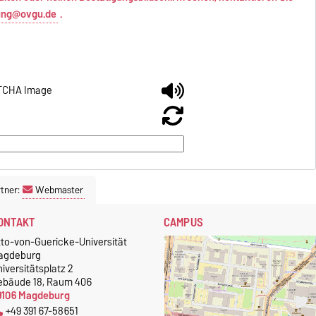
tung@ovgu.de
.
tner:
Webmaster
ONTAKT
CAMPUS
tto-von-Guericke-Universität
agdeburg
iversitätsplatz 2
ebäude 18, Raum 406
9106 Magdeburg
+49 391 67-58651